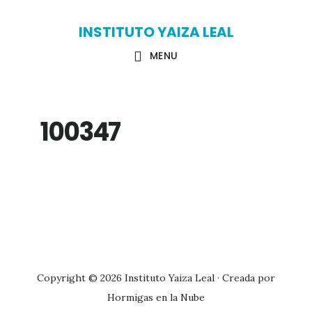
Skip
Skip
INSTITUTO YAIZA LEAL
to
to
MENU
main
primary
content
sidebar
100347
Primary
Sidebar
Copyright © 2026 Instituto Yaiza Leal · Creada por
Hormigas en la Nube