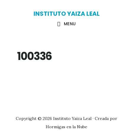
Skip
Skip
INSTITUTO YAIZA LEAL
to
to
MENU
main
primary
content
sidebar
100336
Primary
Sidebar
Copyright © 2026 Instituto Yaiza Leal · Creada por
Hormigas en la Nube