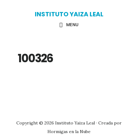
Skip
Skip
INSTITUTO YAIZA LEAL
to
to
MENU
main
primary
content
sidebar
100326
Primary
Sidebar
Copyright © 2026 Instituto Yaiza Leal · Creada por
Hormigas en la Nube