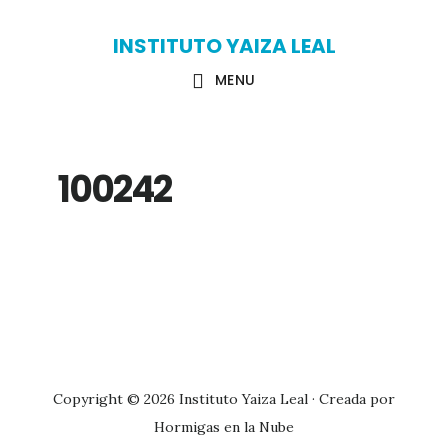
Skip
Skip
INSTITUTO YAIZA LEAL
to
to
MENU
main
primary
content
sidebar
100242
Primary
Sidebar
Copyright © 2026 Instituto Yaiza Leal · Creada por
Hormigas en la Nube