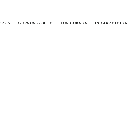
IBROS
CURSOS GRATIS
TUS CURSOS
INICIAR SESION
Primary
Sidebar