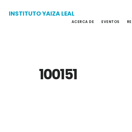
Skip
Skip
INSTITUTO YAIZA LEAL
to
to
ACERCA DE
EVENTOS
RE
main
primary
content
sidebar
100151