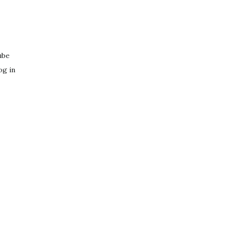
ube
og in