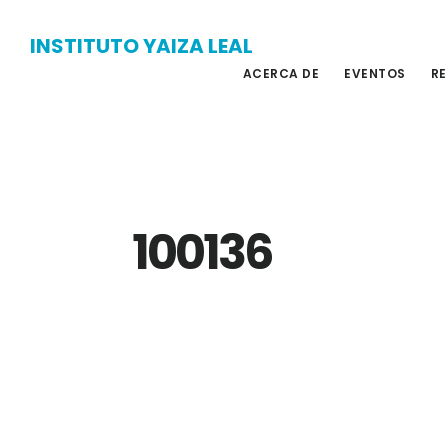
Skip
Skip
INSTITUTO YAIZA LEAL
to
to
ACERCA DE
EVENTOS
RE
main
primary
content
sidebar
100136