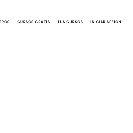
IBROS
CURSOS GRATIS
TUS CURSOS
INICIAR SESION
Primary
Sidebar