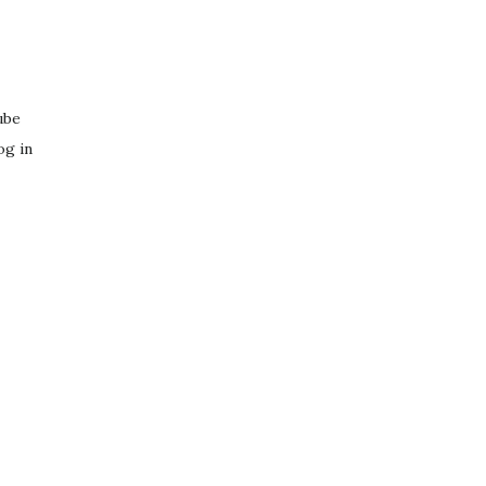
ube
og in