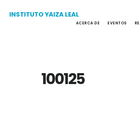
Skip
Skip
INSTITUTO YAIZA LEAL
to
to
ACERCA DE
EVENTOS
RE
main
primary
content
sidebar
100125