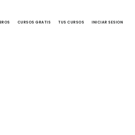
IBROS
CURSOS GRATIS
TUS CURSOS
INICIAR SESION
Primary
Sidebar