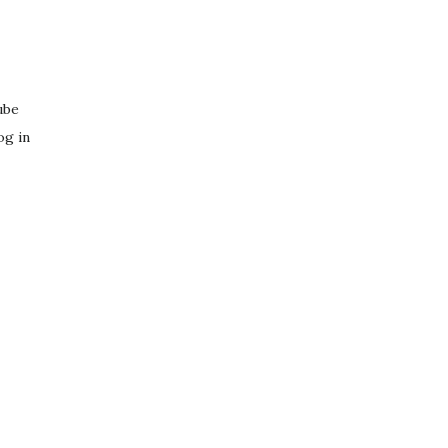
ube
og in