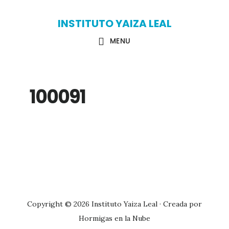
Skip
Skip
INSTITUTO YAIZA LEAL
to
to
MENU
main
primary
content
sidebar
100091
Primary
Sidebar
Copyright © 2026 Instituto Yaiza Leal · Creada por
Hormigas en la Nube