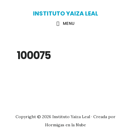
Skip
Skip
INSTITUTO YAIZA LEAL
to
to
MENU
main
primary
content
sidebar
100075
Primary
Sidebar
Copyright © 2026 Instituto Yaiza Leal · Creada por
Hormigas en la Nube