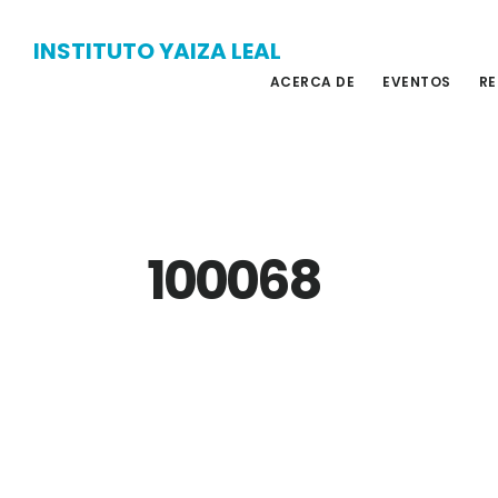
Skip
Skip
INSTITUTO YAIZA LEAL
to
to
ACERCA DE
EVENTOS
RE
main
primary
content
sidebar
100068