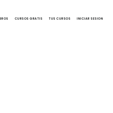
IBROS
CURSOS GRATIS
TUS CURSOS
INICIAR SESION
Primary
Sidebar