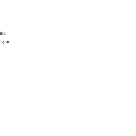
ube
og in