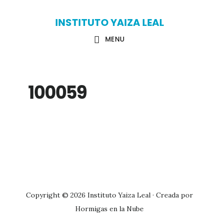
Skip
Skip
INSTITUTO YAIZA LEAL
to
to
MENU
main
primary
content
sidebar
100059
Primary
Sidebar
Copyright © 2026 Instituto Yaiza Leal · Creada por
Hormigas en la Nube