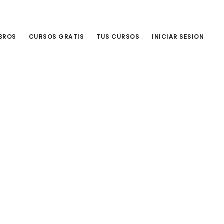
IBROS
CURSOS GRATIS
TUS CURSOS
INICIAR SESION
Primary
Sidebar