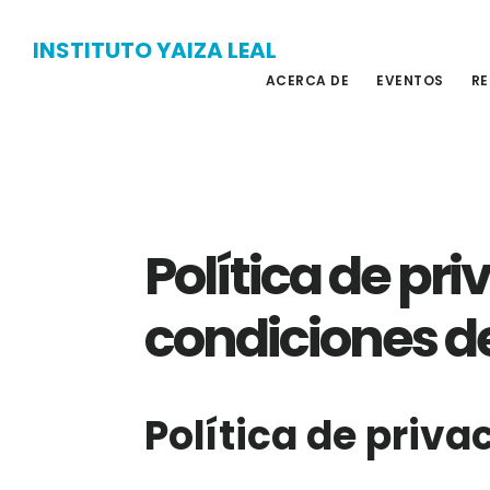
Skip
Skip
INSTITUTO YAIZA LEAL
to
to
ACERCA DE
EVENTOS
RE
main
primary
content
sidebar
Política de pri
condiciones d
Política de priva