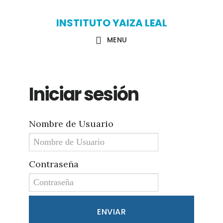
Skip
Skip
INSTITUTO YAIZA LEAL
to
to
MENU
main
primary
content
sidebar
Iniciar sesión
Nombre de Usuario
Contraseña