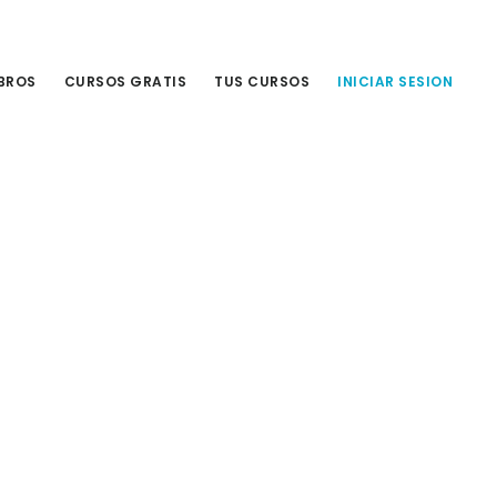
IBROS
CURSOS GRATIS
TUS CURSOS
INICIAR SESION
Primary
Sidebar