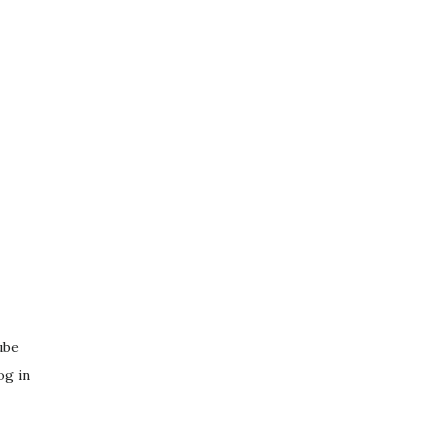
ube
og in