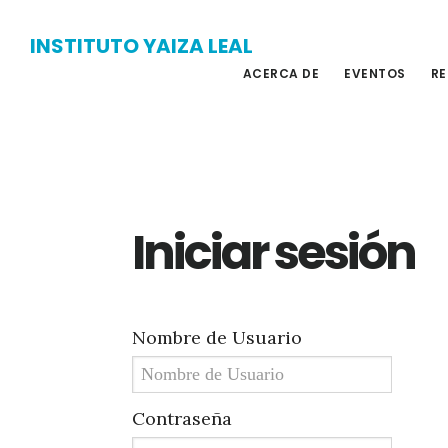
Skip
Skip
INSTITUTO YAIZA LEAL
to
to
ACERCA DE
EVENTOS
RE
main
primary
content
sidebar
Iniciar sesión
Nombre de Usuario
Contraseña