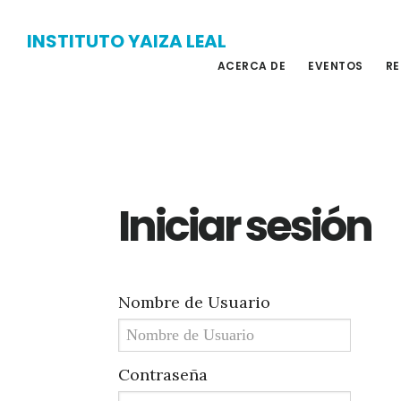
Skip
Skip
INSTITUTO YAIZA LEAL
to
to
ACERCA DE
EVENTOS
RE
main
primary
content
sidebar
Iniciar sesión
Nombre de Usuario
Contraseña