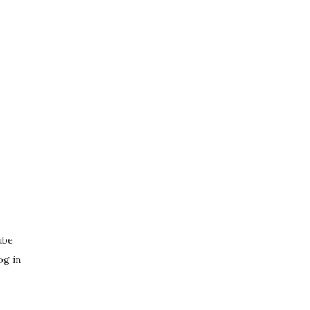
ube
og in