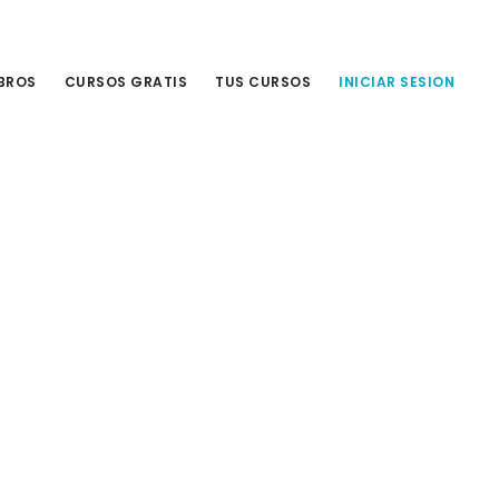
IBROS
CURSOS GRATIS
TUS CURSOS
INICIAR SESION
Primary
Sidebar