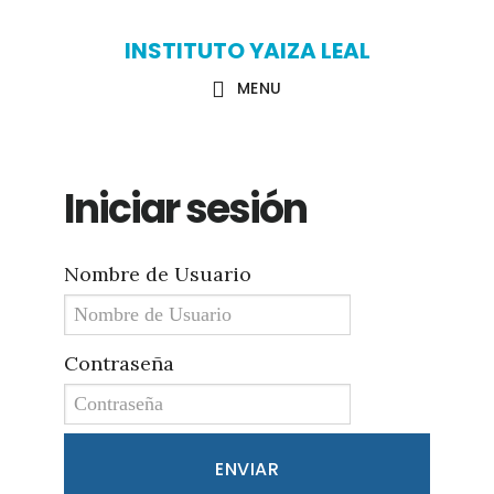
Skip
Skip
INSTITUTO YAIZA LEAL
to
to
MENU
main
primary
content
sidebar
Iniciar sesión
Nombre de Usuario
Contraseña