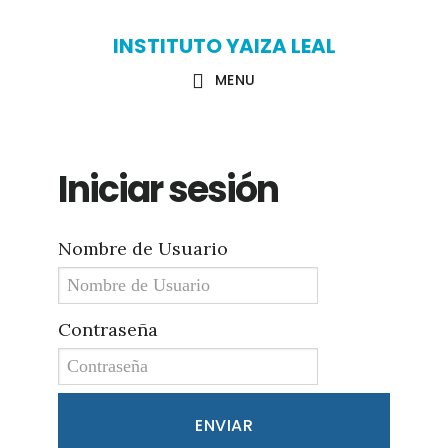
Skip
Skip
INSTITUTO YAIZA LEAL
to
to
MENU
main
primary
content
sidebar
Iniciar sesión
Nombre de Usuario
Contraseña