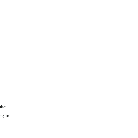
ube
og in