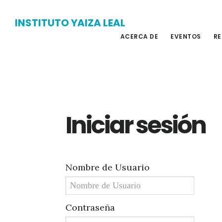
Skip
Skip
INSTITUTO YAIZA LEAL
to
to
ACERCA DE
EVENTOS
RE
main
primary
content
sidebar
Iniciar sesión
Nombre de Usuario
Contraseña