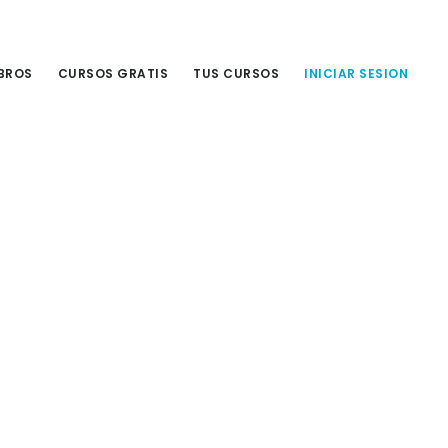
IBROS
CURSOS GRATIS
TUS CURSOS
INICIAR SESION
Primary
Sidebar