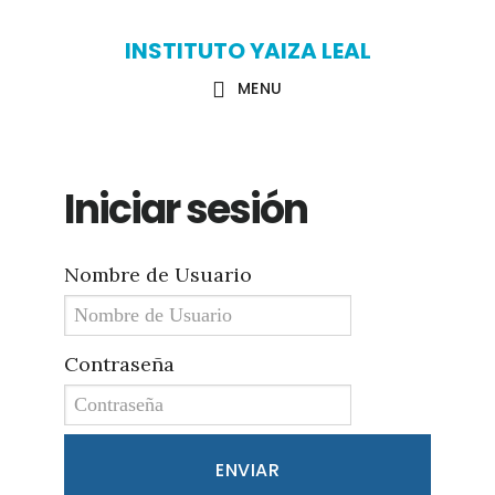
Skip
Skip
INSTITUTO YAIZA LEAL
to
to
MENU
main
primary
content
sidebar
Iniciar sesión
Nombre de Usuario
Contraseña