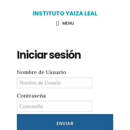
Skip
Skip
INSTITUTO YAIZA LEAL
to
to
MENU
main
primary
content
sidebar
Iniciar sesión
Nombre de Usuario
Contraseña