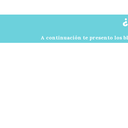
Skip
to
main
content
A continuación te presento los b