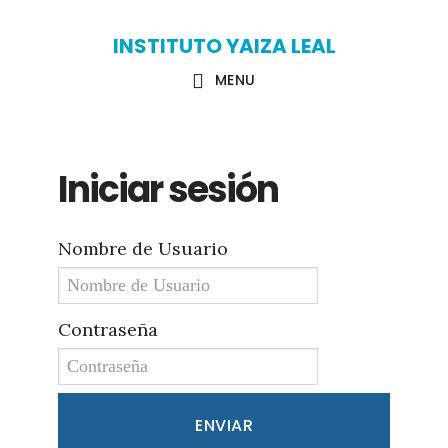
Skip
Skip
INSTITUTO YAIZA LEAL
to
to
MENU
main
primary
content
sidebar
Iniciar sesión
Nombre de Usuario
Contraseña