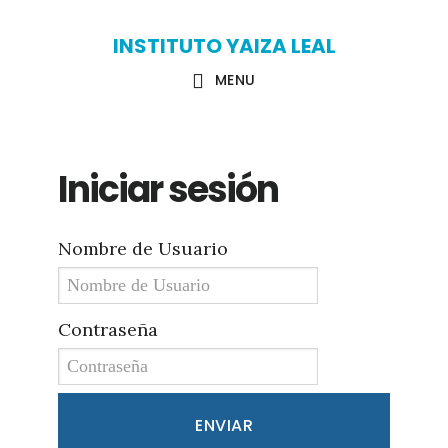
Skip
Skip
INSTITUTO YAIZA LEAL
to
to
MENU
main
primary
content
sidebar
Iniciar sesión
Nombre de Usuario
Contraseña