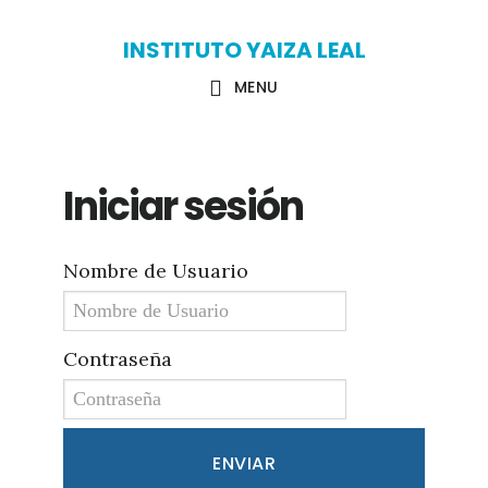
Skip
Skip
INSTITUTO YAIZA LEAL
to
to
MENU
main
primary
content
sidebar
Iniciar sesión
Nombre de Usuario
Contraseña